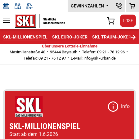
GEWINNZAHLEN
KUNDENSER
WAR
LOSE
Navigation
WARENKORB
Zu den Hauptinhalten springen
SKL-MILLIONENSPIEL
SKL EURO-JOKER
SKL TRAUM-JOKER
Über unsere Lotterie-Einnahme
Maximilianstraße 48
95444 Bayreuth
Telefon: 09 21 - 76 12 96
Telefax: 09 21 - 76 12 97
E-Mail:
info@skl-urban.de
Info
SKL-MILLIONENSPIEL
Start ab dem 1.6.2026