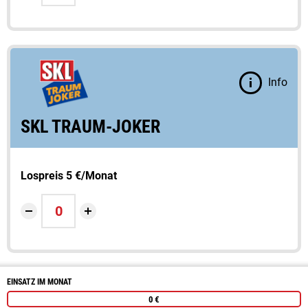
Info
SKL TRAUM-JOKER
Lospreis 5 €/Monat
us Ihrer Auswahl kalkulierte Werte
EINSATZ IM MONAT
0 €